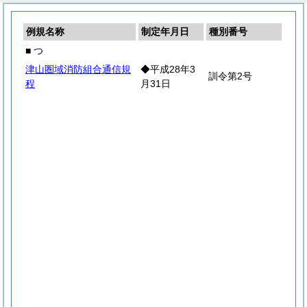
例規名称
制定年月日
種別番号
■ つ
津山圏域消防組合通信規
◆平成28年3
訓令第2号
程
月31日