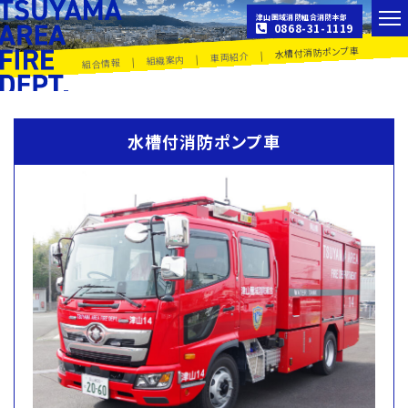
津山圏域消防組合消防本部
0868-31-1119
水槽付消防ポンプ車
|
車両紹介
|
組織案内
|
組合情報
水槽付消防ポンプ車