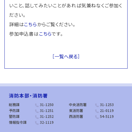
いこと、話してみたいことがあれば気兼ねなくご参加く
ださい。
詳細は
こちら
からご覧ください。
参加申込書は
こちら
です。
［一覧へ戻る］
消防本部・消防署
総務課
31-1250
中央消防署
31-1253
予防課
31-1251
東消防署
21-0119
警防課
31-1252
西消防署
54-5119
情報指令課
32-1119