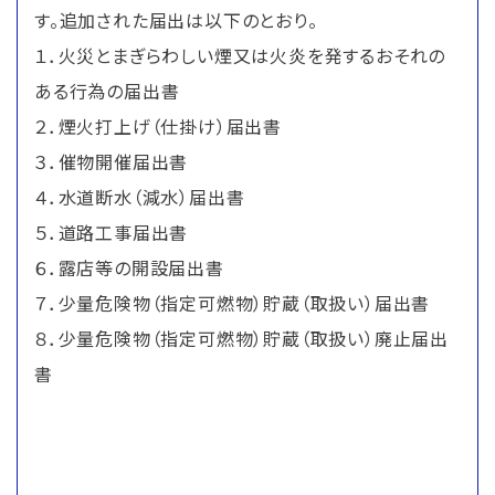
す。追加された届出は以下のとおり。
１．火災とまぎらわしい煙又は火炎を発するおそれの
ある行為の届出書
２．煙火打上げ（仕掛け）届出書
３．催物開催届出書
４．水道断水（減水）届出書
５．道路工事届出書
６．露店等の開設届出書
７．少量危険物（指定可燃物）貯蔵（取扱い）届出書
８．少量危険物（指定可燃物）貯蔵（取扱い）廃止届出
書