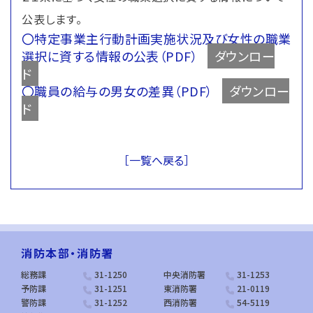
公表します。
〇特定事業主行動計画実施状況及び女性の職業
選択に資する情報の公表（PDF）
ダウンロー
ド
〇職員の給与の男女の差異（PDF）
ダウンロー
ド
［一覧へ戻る］
消防本部・消防署
総務課
31-1250
中央消防署
31-1253
予防課
31-1251
東消防署
21-0119
警防課
31-1252
西消防署
54-5119