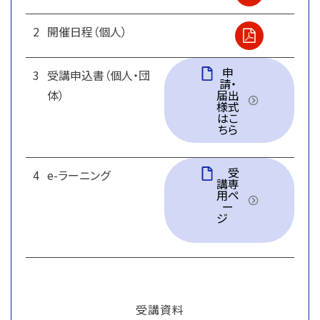
2
開催日程（個人）
申
3
受講申込書（個人・団
請・
体）
届出
様式
はこ
ちら
受
4
e-ラーニング
講専
用ペ
ー
ジ
受講資料