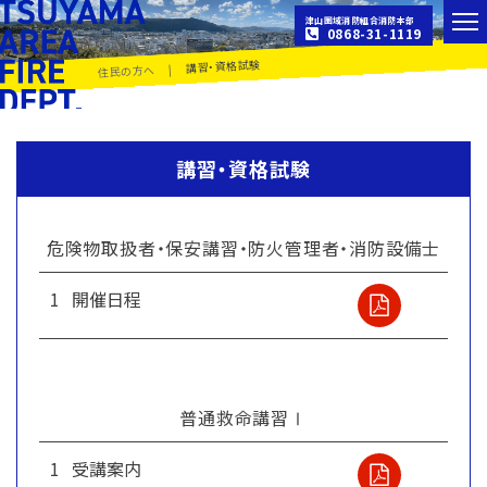
津山圏域消防組合消防本部
0868-31-1119
講習・資格試験
|
住民の方へ
講習・資格試験
危険物取扱者・保安講習・防火管理者・消防設備士
1
開催日程
普通救命講習Ⅰ
1
受講案内