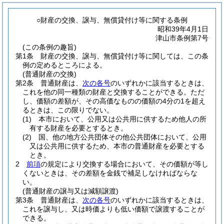
○財産の交換、譲与、無償貸付け等に関する条例
昭和39年4月1日
津山市条例第7号
(この条例の趣旨)
第1条
財産の交換、譲与、無償貸付け等に関しては、この条
例の定めるところによる。
(普通財産の交換)
第2条
普通財産は、
次の各号
のいずれかに該当するときは、
これを他の同一種類の財産と交換することができる。
ただ
し、価額の差額が、その高価なものの価額の4分の1を超え
るときは、この限りでない。
(1)
本市において、公用又は公共用に供するため他人の所
有する財産を必要とするとき。
(2)
国、他の地方公共団体その他公共団体において、公用
又は公共用に供するため、本市の普通財産を必要とする
とき。
2
前項
の規定により交換する場合において、その価額が等し
くないときは、その差額を金銭で補足しなければならな
い。
(普通財産の譲与又は減額譲渡)
第3条
普通財産は、
次の各号
のいずれかに該当するときは、
これを譲与し、又は時価よりも低い価額で譲渡することが
できる。