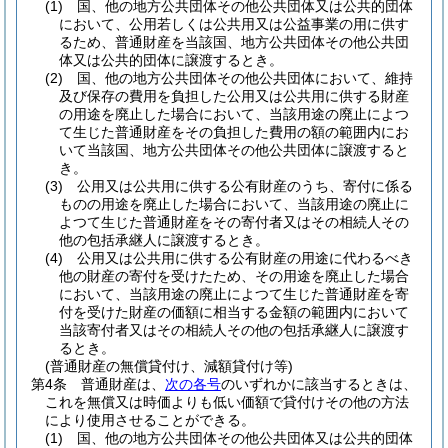
(1)
国、他の地方公共団体その他公共団体又は公共的団体
において、公用若しくは公共用又は公益事業の用に供す
るため、普通財産を当該国、地方公共団体その他公共団
体又は公共的団体に譲渡するとき。
(2)
国、他の地方公共団体その他公共団体において、維持
及び保存の費用を負担した公用又は公共用に供する財産
の用途を廃止した場合において、当該用途の廃止によつ
て生じた普通財産をその負担した費用の額の範囲内にお
いて当該国、地方公共団体その他公共団体に譲渡すると
き。
(3)
公用又は公共用に供する公有財産のうち、寄付に係る
ものの用途を廃止した場合において、当該用途の廃止に
よつて生じた普通財産をその寄付者又はその相続人その
他の包括承継人に譲渡するとき。
(4)
公用又は公共用に供する公有財産の用途に代わるべき
他の財産の寄付を受けたため、その用途を廃止した場合
において、当該用途の廃止によつて生じた普通財産を寄
付を受けた財産の価額に相当する金額の範囲内において
当該寄付者又はその相続人その他の包括承継人に譲渡す
るとき。
(普通財産の無償貸付け、減額貸付け等)
第4条
普通財産は、
次の各号
のいずれかに該当するときは、
これを無償又は時価よりも低い価額で貸付けその他の方法
により使用させることができる。
(1)
国、他の地方公共団体その他公共団体又は公共的団体