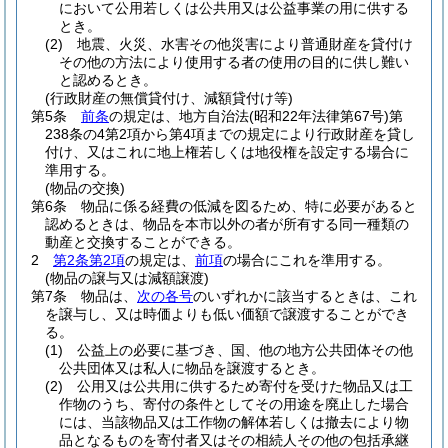
において公用若しくは公共用又は公益事業の用に供する
とき。
(2)
地震、火災、水害その他災害により普通財産を貸付け
その他の方法により使用する者の使用の目的に供し難い
と認めるとき。
(行政財産の無償貸付け、減額貸付け等)
第5条
前条
の規定は、地方自治法
(昭和22年法律第67号)
第
238条の4第2項から第4項までの規定により行政財産を貸し
付け、又はこれに地上権若しくは地役権を設定する場合に
準用する。
(物品の交換)
第6条
物品に係る経費の低減を図るため、特に必要があると
認めるときは、物品を本市以外の者が所有する同一種類の
動産と交換することができる。
2
第2条第2項
の規定は、
前項
の場合にこれを準用する。
(物品の譲与又は減額譲渡)
第7条
物品は、
次の各号
のいずれかに該当するときは、これ
を譲与し、又は時価よりも低い価額で譲渡することができ
る。
(1)
公益上の必要に基づき、国、他の地方公共団体その他
公共団体又は私人に物品を譲渡するとき。
(2)
公用又は公共用に供するため寄付を受けた物品又は工
作物のうち、寄付の条件としてその用途を廃止した場合
には、当該物品又は工作物の解体若しくは撤去により物
品となるものを寄付者又はその相続人その他の包括承継