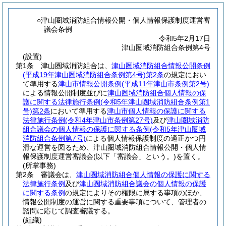
○津山圏域消防組合情報公開・個人情報保護制度運営審
議会条例
令和5年2月17日
津山圏域消防組合条例第4号
(設置)
第1条
津山圏域消防組合は、
津山圏域消防組合情報公開条例
(平成19年津山圏域消防組合条例第4号)
第2条
の規定におい
て準用する
津山市情報公開条例
(平成11年津山市条例第2号)
による情報公開制度並びに
津山圏域消防組合個人情報の保
護に関する法律施行条例
(令和5年津山圏域消防組合条例第1
号)
第2条
において準用する
津山市個人情報の保護に関する
法律施行条例
(令和4年津山市条例第27号)
及び
津山圏域消防
組合議会の個人情報の保護に関する条例
(令和5年津山圏域
消防組合条例第7号)
による個人情報保護制度の適正かつ円
滑な運営を図るため、津山圏域消防組合情報公開・個人情
報保護制度運営審議会
(以下「審議会」という。)
を置く。
(所掌事務)
第2条
審議会は、
津山圏域消防組合個人情報の保護に関する
法律施行条例
及び
津山圏域消防組合議会の個人情報の保護
に関する条例
の規定によりその権限に属する事項のほか、
情報公開制度の運営に関する重要事項について、管理者の
諮問に応じて調査審議する。
(組織)