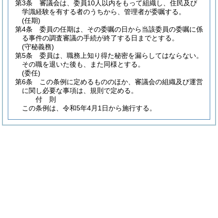
第3条
審議会は、委員10人以内をもって組織し、住民及び
学識経験を有する者のうちから、管理者が委嘱する。
(任期)
第4条
委員の任期は、その委嘱の日から当該委員の委嘱に係
る事件の調査審議の手続が終了する日までとする。
(守秘義務)
第5条
委員は、職務上知り得た秘密を漏らしてはならない。
その職を退いた後も、また同様とする。
(委任)
第6条
この条例に定めるもののほか、審議会の組織及び運営
に関し必要な事項は、規則で定める。
付
則
この条例は、令和5年4月1日から施行する。