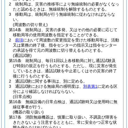
2
統制局は、災害の推移等により無線統制の必要がなくなっ
たと認めるときは、無線統制を解除するものとする。
3
移動局は、統制局が行う無線統制に従わなければならな
い。
(周波数の切り替え)
第14条
統制局は、災害の多発、又はその他の必要に応じて
移動局等の使用周波数を指定することができる。
2
前項
において周波数の変更指定を受けた移動局等は、活動
又は業務の終了後、指令センターの指示又は指令センター
の承認を得て元の周波数に切り替えるものとする。
(通話試験)
第15条
統制局は、毎日1回以上各移動局に対し通話試験及
び時刻の規正を行うものとする。
ただし、現に災害が発生
しているときは、通話試験を中止若しくはその災害の終了
後に行うものとする。
2
通話試験に関する事項は、別に定める。
3
通話試験における無線局の感明度は、
別表第1
に定める区
分により確認しなければならない。
(日常点検)
第16条
無線設備の日常点検は、通話試験時又は使用時に無
線従事者が行う。
(機器の取り扱い)
第17条
消防無線機器は、慎重に取り扱い、不調及び障害を
きたさないよう注意するとともに、常に安全かつ正常な状
態を保たなければならない。