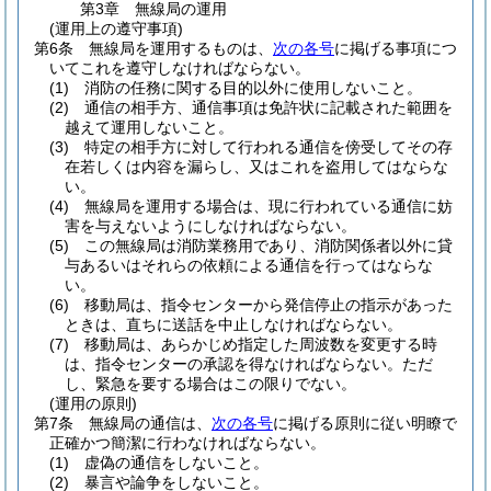
第3章
無線局の運用
(運用上の遵守事項)
第6条
無線局を運用するものは、
次の各号
に掲げる事項につ
いてこれを遵守しなければならない。
(1)
消防の任務に関する目的以外に使用しないこと。
(2)
通信の相手方、通信事項は免許状に記載された範囲を
越えて運用しないこと。
(3)
特定の相手方に対して行われる通信を傍受してその存
在若しくは内容を漏らし、又はこれを盗用してはならな
い。
(4)
無線局を運用する場合は、現に行われている通信に妨
害を与えないようにしなければならない。
(5)
この無線局は消防業務用であり、消防関係者以外に貸
与あるいはそれらの依頼による通信を行ってはならな
い。
(6)
移動局は、指令センターから発信停止の指示があった
ときは、直ちに送話を中止しなければならない。
(7)
移動局は、あらかじめ指定した周波数を変更する時
は、指令センターの承認を得なければならない。
ただ
し、緊急を要する場合はこの限りでない。
(運用の原則)
第7条
無線局の通信は、
次の各号
に掲げる原則に従い明瞭で
正確かつ簡潔に行わなければならない。
(1)
虚偽の通信をしないこと。
(2)
暴言や論争をしないこと。