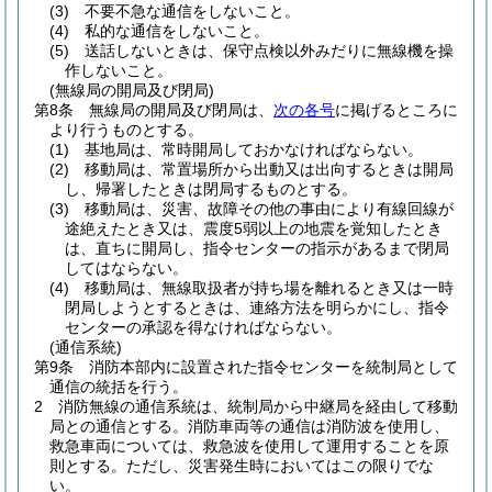
(3)
不要不急な通信をしないこと。
(4)
私的な通信をしないこと。
(5)
送話しないときは、保守点検以外みだりに無線機を操
作しないこと。
(無線局の開局及び閉局)
第8条
無線局の開局及び閉局は、
次の各号
に掲げるところに
より行うものとする。
(1)
基地局は、常時開局しておかなければならない。
(2)
移動局は、常置場所から出動又は出向するときは開局
し、帰署したときは閉局するものとする。
(3)
移動局は、災害、故障その他の事由により有線回線が
途絶えたとき又は、震度5弱以上の地震を覚知したとき
は、直ちに開局し、指令センターの指示があるまで閉局
してはならない。
(4)
移動局は、無線取扱者が持ち場を離れるとき又は一時
閉局しようとするときは、連絡方法を明らかにし、指令
センターの承認を得なければならない。
(通信系統)
第9条
消防本部内に設置された指令センターを統制局として
通信の統括を行う。
2
消防無線の通信系統は、統制局から中継局を経由して移動
局との通信とする。
消防車両等の通信は消防波を使用し、
救急車両については、救急波を使用して運用することを原
則とする。
ただし、災害発生時においてはこの限りでな
い。