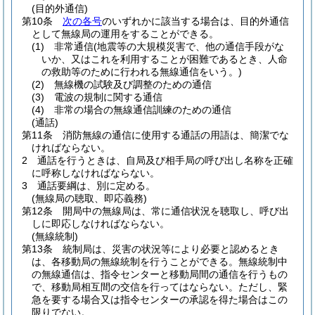
(目的外通信)
第10条
次の各号
のいずれかに該当する場合は、目的外通信
として無線局の運用をすることができる。
(1)
非常通信
(地震等の大規模災害で、他の通信手段がな
いか、又はこれを利用することが困難であるとき、人命
の救助等のために行われる無線通信をいう。)
(2)
無線機の試験及び調整のための通信
(3)
電波の規制に関する通信
(4)
非常の場合の無線通信訓練のための通信
(通話)
第11条
消防無線の通信に使用する通話の用語は、簡潔でな
ければならない。
2
通話を行うときは、自局及び相手局の呼び出し名称を正確
に呼称しなければならない。
3
通話要綱は、別に定める。
(無線局の聴取、即応義務)
第12条
開局中の無線局は、常に通信状況を聴取し、呼び出
しに即応しなければならない。
(無線統制)
第13条
統制局は、災害の状況等により必要と認めるとき
は、各移動局の無線統制を行うことができる。
無線統制中
の無線通信は、指令センターと移動局間の通信を行うもの
で、移動局相互間の交信を行ってはならない。
ただし、緊
急を要する場合又は指令センターの承認を得た場合はこの
限りでない。