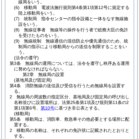
線局をいう。
(6)
移動局 電波法施行規則第4条第1項第12号に規定する
陸上移動局をいう。
(7)
統制局 指令センターの指令設備と一体をなす無線施
設をいう。
(8)
無線従事者 無線等の操作を行う者で総務大臣の免許
を受けたものをいう。
(9)
無線統制 無線通信の混信防止や優先通信のため、統
制局の指示により移動局からの送信を制限することをい
う。
(法令の遵守)
第3条
無線局の運用については、法令を遵守し秩序ある運用
に努めなければならない。
第2章
無線局の設置
(基地局及び固定局)
第4条
消防無線の送信及び受信を行うため無線局を設置す
る。
2
無線局の周波数の指定区分、基地局及び固定局の呼び出し
名称並びに設置場所は、法第25条第1項及び規則第11条の2
第1項第6号、
第10号
に基づき非公表とする。
(移動局)
第5条
移動局は、消防車、救急車その他必要とする場所に配
置する。
2
移動局の名称は、それぞれの免許状に記載されたとおりと
する。