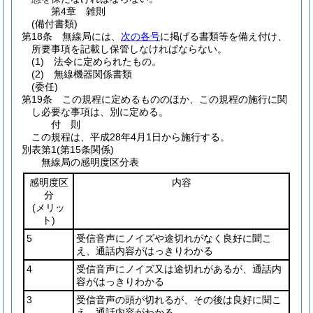
第4章
雑則
(備付書類)
第18条
無線局には、
次の各号
に掲げる書類等を備え付け、
所要事項を記載し保管しなければならない。
(1)
法令に定められたもの。
(2)
無線機器関係書類
(委任)
第19条
この規程に定めるもののほか、この規程の施行に関
し必要な事項は、別に定める。
付
則
この規程は、平成28年4月1日から施行する。
別表第1
(第15条関係)
無線局の感明度区分表
感明度区
内容
分
(メリッ
ト)
5
受信音声にノイズや途切れがなく良好に聞こ
え、通話内容がはっきりわかる
4
受信音声にノイズ又は途切れがあるが、通話内
容がはっきりわかる
3
受信音声の頭が切れるが、その後は良好に聞こ
え、通話内容がわかる