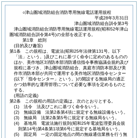
○津山圏域消防組合消防専用無線電話運用規程
平成28年3月31日
津山圏域消防組合訓令第3号
津山圏域消防組合消防専用無線電話運用規程(昭和52年津山
圏域消防組合訓令第4号)の全部を改正する。
第1章
総則
(目的及び趣旨)
第1条
この規程は、電波法
(昭和25年法律第131号。以下
「法」という。)
及びこれに基づく命令に定めのあるものの
ほか、美作地区3消防本部消防通信指令事務協議会規約及び
規程に基づき、津山圏域消防組合、真庭市消防本部及び美
作市消防本部が共同で運用する美作地区消防指令センター
(以下「指令センター」という。)
の開設する無線局の適正
かつ効率的な運用管理について必要な事項を定めるものと
する。
(用語の定義)
第2条
この規程の用語の定義は、次のとおりとする。
(1)
法令 法及びこれに基づく命令をいう。
(2)
無線設備 法第2条第4項に規定する無線設備をいう。
(3)
無線局 法第2条第5号に規定する無線局をいう。
(4)
基地局 電波法施行規則
(昭和25年電波監理委員会規
則第14号)
第4条第1項第6号に規定する基地局をいう。
(5)
固定局 一定の固定地点の間の無線通信業務を行う無