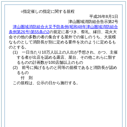
○指定催しの指定に関する規程
平成26年8月1日
津山圏域消防組合告示第2号
津山圏域消防組合火災予防条例
(昭和48年津山圏域消防組合
条例第26号)
第55条の2
の規定に基づき、祭礼、縁日、花火大
会その他の多数の者の集合する屋外での催しのうち、大規模
なものとして消防長が別に定める要件を次のように定めるも
のとする。
(1)
一日当たり10万人以上の人出が予想され、かつ、主催
する者が出店を認める露店、屋台、その他これらに類す
るものの計画数が100店舗以上のもの
(2)
前号に掲げるものと同等の規模であると消防長が認め
るもの
付
則
この規程は、公示の日から施行する。