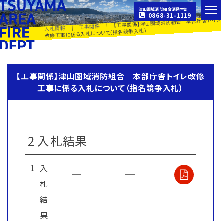
津山圏域消防組合消防本部
0868-31-1119
【工事関係】津山圏域消防組合 本部庁舎トイレ
|
工事関係
|
入札情報
改修工事に係る入札について（指名競争入札）
【工事関係】津山圏域消防組合 本部庁舎トイレ改修
工事に係る入札について（指名競争入札）
2 入札結果
1
入
札
結
果