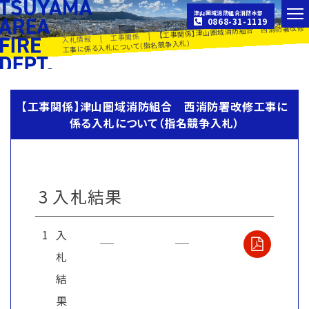
津山圏域消防組合消防本部
0868-31-1119
【工事関係】津山圏域消防組合 西消防署改修
|
工事関係
|
入札情報
工事に係る入札について（指名競争入札）
【工事関係】津山圏域消防組合 西消防署改修工事に
係る入札について（指名競争入札）
3 入札結果
1
入
札
結
果