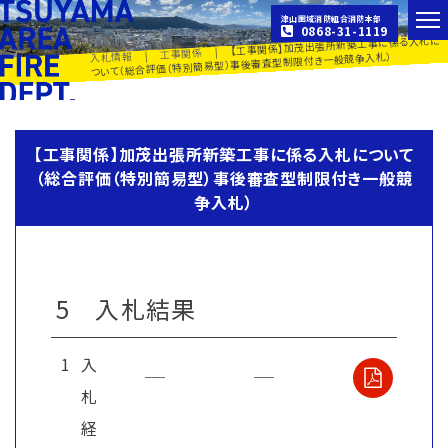
津山圏域消防組合消防本部
0868-31-1119
【工事関係】加茂出張所新築工事に係る入札に
|
工事関係
|
入札情報
ついて（総合評価（特別簡易型）事後審査型制限付き一般競争入札）
【工事関係】加茂出張所新築工事に係る入札について
（総合評価（特別簡易型）事後審査型制限付き一般競
争入札）
5 入札結果
1
入
札
経